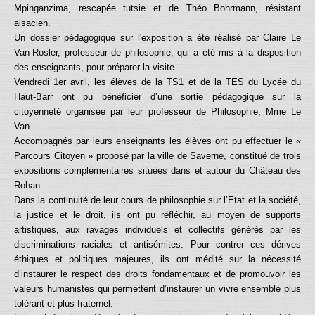
Mpinganzima, rescapée tutsie et de Théo Bohrmann, résistant
alsacien.
Un dossier pédagogique sur l'exposition a été réalisé par Claire Le
Van-Rosler, professeur de philosophie, qui a été mis à la disposition
des enseignants, pour préparer la visite.
Vendredi 1er avril, les élèves de la TS1 et de la TES du Lycée du
Haut-Barr ont pu bénéficier d’une sortie pédagogique sur la
citoyenneté organisée par leur professeur de Philosophie, Mme Le
Van.
Accompagnés par leurs enseignants les élèves ont pu effectuer le «
Parcours Citoyen » proposé par la ville de Saverne, constitué de trois
expositions complémentaires situées dans et autour du Château des
Rohan.
Dans la continuité de leur cours de philosophie sur l’Etat et la société,
la justice et le droit, ils ont pu réfléchir, au moyen de supports
artistiques, aux ravages individuels et collectifs générés par les
discriminations raciales et antisémites. Pour contrer ces dérives
éthiques et politiques majeures, ils ont médité sur la nécessité
d’instaurer le respect des droits fondamentaux et de promouvoir les
valeurs humanistes qui permettent d’instaurer un vivre ensemble plus
tolérant et plus fraternel.