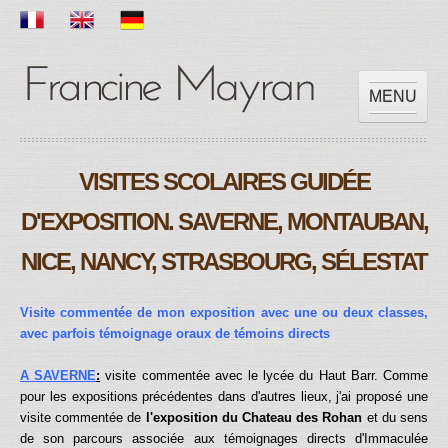
MENU
ACCUEIL
VISITES SCOLAIRES GUIDÉE
OEUVRES
EXPOSITIONS
D'EXPOSITION. SAVERNE, MONTAUBAN,
SCOLAIRE
NICE, NANCY, STRASBOURG, SÉLESTAT
PRESSES
VIDEOS
Visite commentée de mon exposition avec une ou deux classes,
CONTACT
avec parfois témoignage oraux de témoins directs
A SAVERNE
:
visite commentée avec le lycée du Haut Barr.
Comme
pour les expositions précédentes dans d'autres lieux, j'ai proposé une
visite commentée de
l'exposition
du Chateau des Rohan
et du sens
de son parcours associée aux témoignages directs d'Immaculée