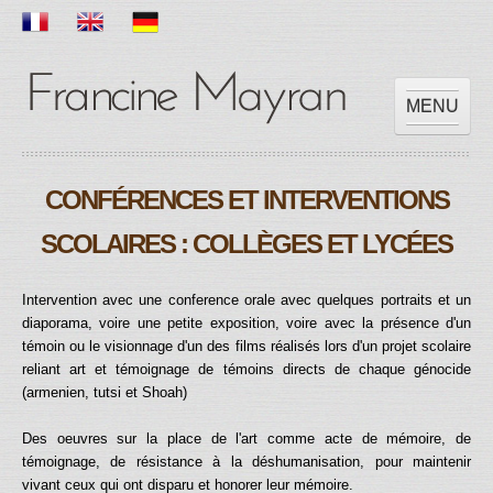
MENU
ACCUEIL
CONFÉRENCES ET INTERVENTIONS
OEUVRES
EXPOSITIONS
SCOLAIRES : COLLÈGES ET LYCÉES
SCOLAIRE
PRESSES
Intervention avec une conference orale avec quelques portraits et un
diaporama, voire une petite exposition, voire avec la présence d'un
VIDEOS
témoin ou le visionnage d'un des films réalisés lors d'un projet scolaire
CONTACT
reliant art et témoignage de témoins directs de chaque génocide
(armenien, tutsi et Shoah)
Des oeuvres sur la place de l'art comme acte de mémoire, de
témoignage, de résistance à la déshumanisation, pour maintenir
vivant ceux qui ont disparu et honorer leur mémoire.