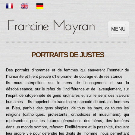
MENU
ACCUEIL
PORTRAITS DE JUSTES
OEUVRES
EXPOSITIONS
Des portraits d’hommes et de femmes qui sauvèrent l'honneur de
SCOLAIRE
l'humanité et firent preuve d’héroïsme, de courage et de résistance.
PRESSES
Ils nous interpellent sur le sens de l’engagement et sur la
désobéissance, sur le refus de l’indifférence et de l’aveuglement, sur
VIDEOS
l’esprit de citoyenneté de gens ordinaires et sur le sens des valeurs
CONTACT
humaines… Ils
rappelent l’extraordinaire capacité de certains hommes
au Bien, parfois des gens simples, de tous les pays, de toutes les
religions (catholiques, protestants, orthodoxes et musulmans), qui
représentent pour les futures générations des héros, des lumières
dans un monde sombre, refusant l’indifférence et la passivité, risquant
leur propre vie pour défendre les droits de l’homme, nous permettant