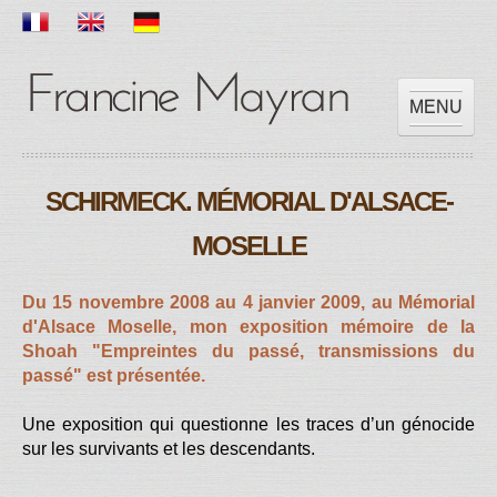
MENU
ACCUEIL
SCHIRMECK. MÉMORIAL D'ALSACE-
OEUVRES
EXPOSITIONS
MOSELLE
SCOLAIRE
PRESSES
Du 15 novembre 2008 au 4 janvier 2009, au Mémorial
d'Alsace Moselle, mon exposition mémoire de la
VIDEOS
Shoah
"Empreintes du passé, transmissions du
CONTACT
passé" est présentée.
Une exposition qui questionne les traces d’un génocide
sur les survivants et les descendants
.