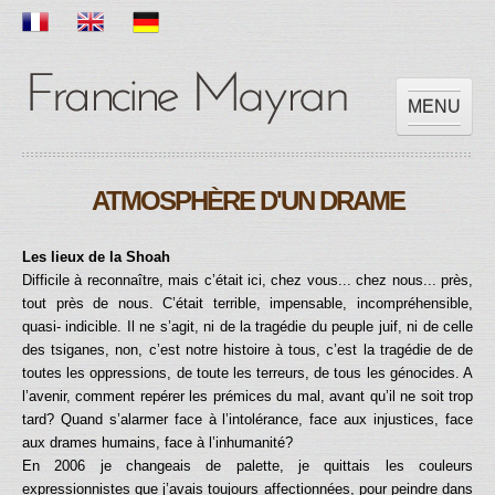
MENU
ACCUEIL
ATMOSPHÈRE D'UN DRAME
OEUVRES
EXPOSITIONS
Les lieux de la Shoah
SCOLAIRE
Difficile à reconnaître, mais c’était ici, chez vous... chez nous... près,
PRESSES
tout près de nous. C’était terrible, impensable, incompréhensible,
quasi- indicible. Il ne s’agit, ni de la tragédie du peuple juif, ni de celle
VIDEOS
des tsiganes, non, c’est notre histoire à tous, c’est la tragédie de de
CONTACT
toutes les oppressions, de toute les terreurs, de tous les génocides.
A
l’avenir, comment repérer les prémices du mal, avant qu’il ne soit trop
tard? Quand s’alarmer face à l’intolérance, face aux injustices, face
aux drames humains, face à l’inhumanité?
En 2006 je changeais de palette, je quittais les couleurs
expressionnistes que j’avais toujours affectionnées, pour peindre dans