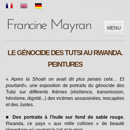
MENU
ACCUEIL
LE GÉNOCIDE DES TUTSI AU RWANDA.
OEUVRES
EXPOSITIONS
PEINTURES
SCOLAIRE
PRESSES
«
Apres la Shoah on avait dit plus jamais cela… Et
pourtant!»,
une exposition de portraits du génocide des
VIDEOS
Tutsi sur différents thèmes (résilience, transmission,
CONTACT
héroïsme, dignité...) des victimes assassinées, rescapées
et des Justes.
■
Des portraits à l’huile sur fond de sable rouge
,
Rwanda, ce pays « aux mille collines » de beauté
légendaire où coulent le lait et le miel.